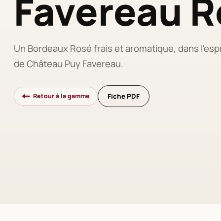
Favereau R
Un Bordeaux Rosé frais et aromatique, dans l'espri
de Château Puy Favereau.
Retour à la gamme
Fiche PDF