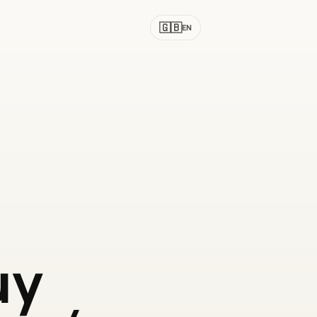
🇬🇧
EN
uy