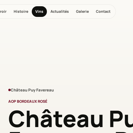
roir
Histoire
Vins
Actualités
Galerie
Contact
Château Puy Favereau
AOP BORDEAUX ROSÉ
Château P