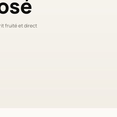
osé
t fruité et direct