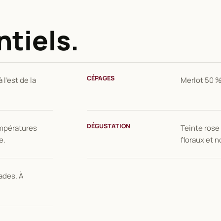
ntiels.
CÉPAGES
 l'est de la
Merlot 50 %
DÉGUSTATION
empératures
Teinte rose
e.
floraux et 
lades. À