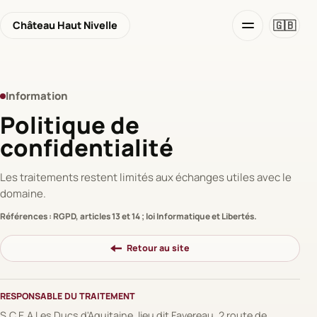
🇬🇧
Château Haut Nivelle
Information
Politique de
confidentialité
Les traitements restent limités aux échanges utiles avec le
domaine.
Références : RGPD, articles 13 et 14 ; loi Informatique et Libertés.
Retour au site
RESPONSABLE DU TRAITEMENT
S.C.E.A Les Ducs d'Aquitaine, lieu dit Favereau, 2 route de